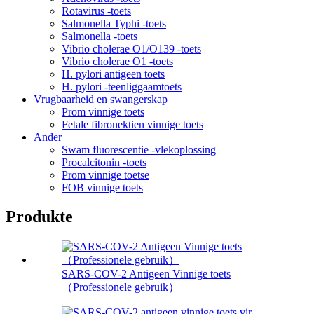
Rotavirus -toets
Salmonella Typhi -toets
Salmonella -toets
Vibrio cholerae O1/O139 -toets
Vibrio cholerae O1 -toets
H. pylori antigeen toets
H. pylori -teenliggaamtoets
Vrugbaarheid en swangerskap
Prom vinnige toets
Fetale fibronektien vinnige toets
Ander
Swam fluorescentie -vlekoplossing
Procalcitonin -toets
Prom vinnige toetse
FOB vinnige toets
Produkte
SARS-COV-2 Antigeen Vinnige toets
（Professionele gebruik）