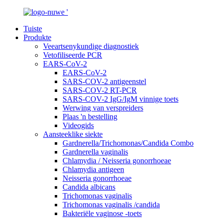
Tuiste
Produkte
Veeartsenykundige diagnostiek
Vetofiliseerde PCR
EARS-CoV-2
EARS-CoV-2
SARS-COV-2 antigeenstel
SARS-COV-2 RT-PCR
SARS-COV-2 IgG/IgM vinnige toets
Werwing van verspreiders
Plaas 'n bestelling
Videogids
Aansteeklike siekte
Gardnerella/Trichomonas/Candida Combo
Gardnerella vaginalis
Chlamydia / Neisseria gonorrhoeae
Chlamydia antigeen
Neisseria gonorrhoeae
Candida albicans
Trichomonas vaginalis
Trichomonas vaginalis /candida
Bakteriële vaginose -toets