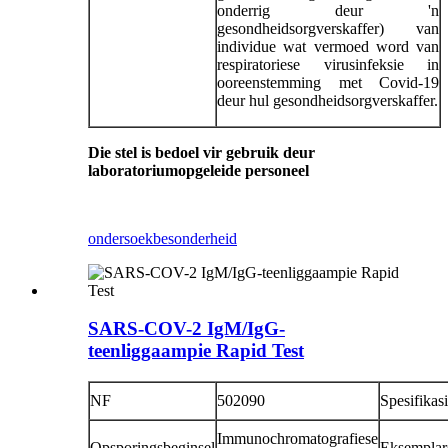
onderrig deur 'n
gesondheidsorgverskaffer) van
individue wat vermoed word van
respiratoriese virusinfeksie in
ooreenstemming met Covid-19
deur hul gesondheidsorgverskaffer.
Die stel is bedoel vir gebruik deur
laboratoriumopgeleide personeel
ondersoek
besonderheid
SARS-COV-2 IgM/IgG-
teenliggaampie Rapid Test
NF
502090
Spesifikas
Immunochromatografiese
Opsporingsbeginsel
Eksemplar