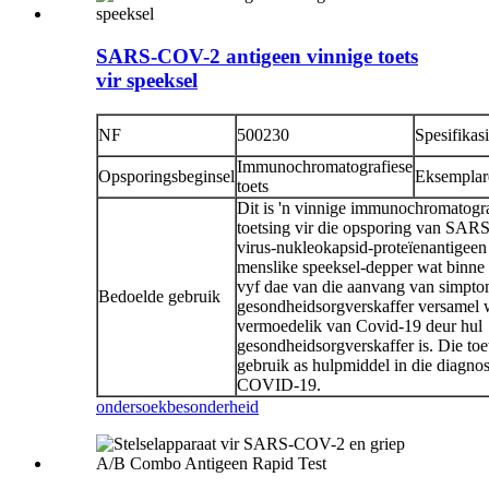
SARS-COV-2 antigeen vinnige toets
vir speeksel
NF
500230
Spesifikas
Immunochromatografiese
Opsporingsbeginsel
Eksemplar
toets
Dit is 'n vinnige immunochromatogra
toetsing vir die opsporing van SA
virus-nukleokapsid-proteïenantigeen
menslike speeksel-depper wat binne 
vyf dae van die aanvang van simpto
Bedoelde gebruik
gesondheidsorgverskaffer versamel
vermoedelik van Covid-19 deur hul
gesondheidsorgverskaffer is. Die to
gebruik as hulpmiddel in die diagno
COVID-19.
ondersoek
besonderheid