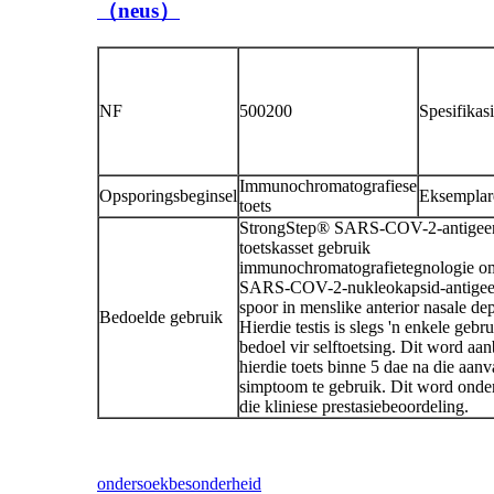
（neus）
NF
500200
Spesifikas
Immunochromatografiese
Opsporingsbeginsel
Eksemplar
toets
StrongStep® SARS-COV-2-antigeen
toetskasset gebruik
immunochromatografietegnologie o
SARS-COV-2-nukleokapsid-antigee
spoor in menslike anterior nasale de
Bedoelde gebruik
Hierdie testis is slegs 'n enkele gebr
bedoel vir selftoetsing. Dit word aa
hierdie toets binne 5 dae na die aan
simptoom te gebruik. Dit word onde
die kliniese prestasiebeoordeling.
ondersoek
besonderheid