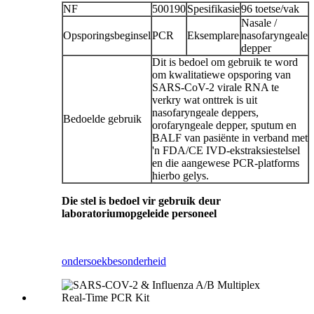
NF
500190
Spesifikasie
96 toetse/vak
Nasale /
Opsporingsbeginsel
PCR
Eksemplare
nasofaryngeale
depper
Dit is bedoel om gebruik te word
om kwalitatiewe opsporing van
SARS-CoV-2 virale RNA te
verkry wat onttrek is uit
nasofaryngeale deppers,
Bedoelde gebruik
orofaryngeale depper, sputum en
BALF van pasiënte in verband met
'n FDA/CE IVD-ekstraksiestelsel
en die aangewese PCR-platforms
hierbo gelys.
Die stel is bedoel vir gebruik deur
laboratoriumopgeleide personeel
ondersoek
besonderheid