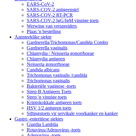
EARS-CoV-2
SARS-COV-2 antigeenstel
SARS-COV-2 RT-PCR
SARS-COV-2 IgG/IgM vinnige toets
Werwing van verspreiders
Plaas 'n bestelling
Aansteeklike siekte
Gardnerella/Trichomonas/Candida Combo
Gardnerella vaginalis
Chlamydia / Neisseria gonorrhoeae
Chlamydia antigeen
Neisseria gonorrhoeae
Candida albicans
Trichomonas vaginalis /candida
Trichomonas vaginalis
Bakteriële vaginose -toets
Strep B Antigeen Toets
Strep 'n vinnige toets
Kriptokokkale antigeen toets
HSV 1/2 antigeen toets
Siftingstoets vir servikale voorkanker en kanker
Gastro -enteritiese siektes
Giardia Lamblia
Rotavirus/Adenovirus -toets
Adenovirus -toets