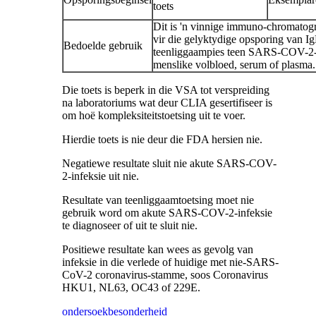
toets
Dit is 'n vinnige immuno-chromatogr
vir die gelyktydige opsporing van I
Bedoelde gebruik
teenliggaampies teen SARS-COV-2-v
menslike volbloed, serum of plasma.
Die toets is beperk in die VSA tot verspreiding
na laboratoriums wat deur CLIA gesertifiseer is
om hoë kompleksiteitstoetsing uit te voer.
Hierdie toets is nie deur die FDA hersien nie.
Negatiewe resultate sluit nie akute SARS-COV-
2-infeksie uit nie.
Resultate van teenliggaamtoetsing moet nie
gebruik word om akute SARS-COV-2-infeksie
te diagnoseer of uit te sluit nie.
Positiewe resultate kan wees as gevolg van
infeksie in die verlede of huidige met nie-SARS-
CoV-2 coronavirus-stamme, soos Coronavirus
HKU1, NL63, OC43 of 229E.
ondersoek
besonderheid