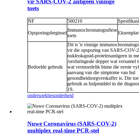
vir SARS-COV-2 antigeen vinnige
toets
NF
500210
Spesifikas
Immunochromatografiese
Opsporingsbeginsel
Eksemplar
toets
Dit is 'n vinnige immunochromatogra
vir die opsporing van SARS-COV-2-
nukleokapsid-proteïenantigeen in me
/orofaringeale depper wat versamel i
Bedoelde gebruik
wat vermoedelik binne die eerste vyf
aanvang van die simptome van hul
gesondheidsorgverskaffer is. Die to
gebruik as hulpmiddel in die diag
19.
ondersoek
besonderheid
Nuwe Coronavirus (SARS-COV-2)
multiplex real-time PCR-stel