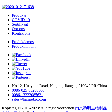
Produkte
COVID 19
Sertifikaat
Oor ons
Kontak ons
Produkdemos
Produkinligting
No.12, Huayuan Road, Nanjing, Jiangsu, 210042 PR China
0086-025-85288506
0086-13222085621
sales@limingbio.com
Kopiereg © 2016-2023: Alle regte voorbehou.
南京黎明生物制品