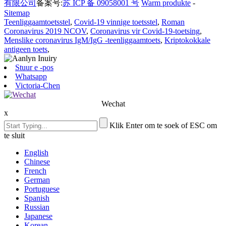
有限公司
备案号:
苏 ICP 备 09058001 号
Warm produkte
-
Sitemap
Teenliggaamtoetsstel
,
Covid-19 vinnige toetsstel
,
Roman
Coronavirus 2019 NCOV
,
Coronavirus vir Covid-19-toetsing
,
Menslike coronavirus IgM/IgG -teenliggaamtoets
,
Kriptokokkale
antigeen toets
,
Stuur e -pos
Whatsapp
Victoria-Chen
Wechat
x
Klik Enter om te soek of ESC om
te sluit
English
Chinese
French
German
Portuguese
Spanish
Russian
Japanese
Korean