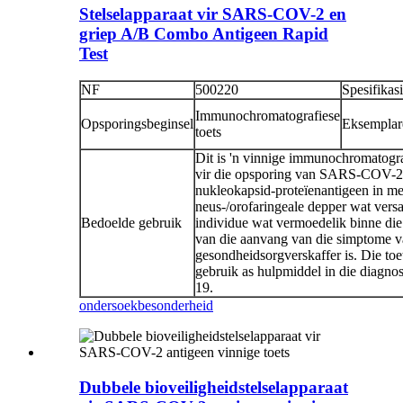
Stelselapparaat vir SARS-COV-2 en
griep A/B Combo Antigeen Rapid
Test
NF
500220
Spesifikas
Immunochromatografiese
Opsporingsbeginsel
Eksemplar
toets
Dit is 'n vinnige immunochromatogra
vir die opsporing van SARS-COV-2-
nukleokapsid-proteïenantigeen in me
neus-/orofaringeale depper wat vers
Bedoelde gebruik
individue wat vermoedelik binne die
van die aanvang van die simptome v
gesondheidsorgverskaffer is. Die to
gebruik as hulpmiddel in die diag
19.
ondersoek
besonderheid
Dubbele bioveiligheidstelselapparaat