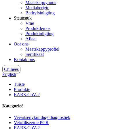
Maatskappynuus
Mediaberigte
Bedryfsinligting
Steunstuk
Vrae
Produkdemos
Produkinligting
Aflaai
Oor ons
Maatskappyprofiel
Sertifikaat
Kontak ons
Chinees
English
Tuiste
Produkte
EARS-CoV-2
Kategorieë
Veeartsenykundige diagnostiek
Vetofiliseerde PCR
EARS-CoV-2