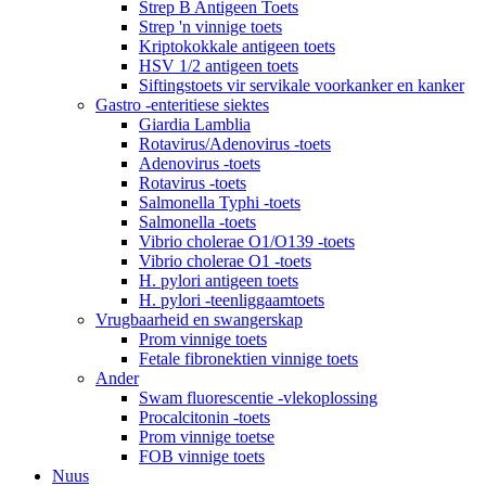
Strep B Antigeen Toets
Strep 'n vinnige toets
Kriptokokkale antigeen toets
HSV 1/2 antigeen toets
Siftingstoets vir servikale voorkanker en kanker
Gastro -enteritiese siektes
Giardia Lamblia
Rotavirus/Adenovirus -toets
Adenovirus -toets
Rotavirus -toets
Salmonella Typhi -toets
Salmonella -toets
Vibrio cholerae O1/O139 -toets
Vibrio cholerae O1 -toets
H. pylori antigeen toets
H. pylori -teenliggaamtoets
Vrugbaarheid en swangerskap
Prom vinnige toets
Fetale fibronektien vinnige toets
Ander
Swam fluorescentie -vlekoplossing
Procalcitonin -toets
Prom vinnige toetse
FOB vinnige toets
Nuus