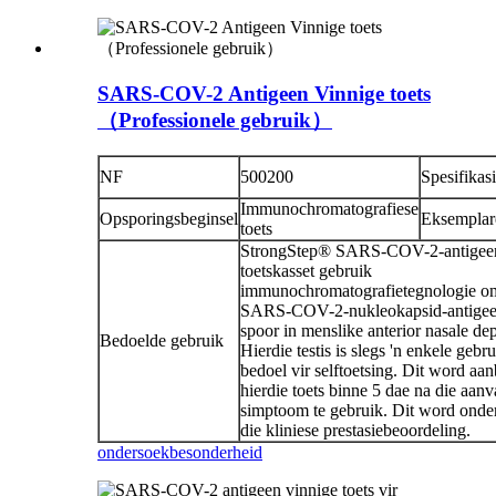
SARS-COV-2 Antigeen Vinnige toets
（Professionele gebruik）
NF
500200
Spesifikas
Immunochromatografiese
Opsporingsbeginsel
Eksemplar
toets
StrongStep® SARS-COV-2-antigeen
toetskasset gebruik
immunochromatografietegnologie o
SARS-COV-2-nukleokapsid-antigee
spoor in menslike anterior nasale de
Bedoelde gebruik
Hierdie testis is slegs 'n enkele gebr
bedoel vir selftoetsing. Dit word aa
hierdie toets binne 5 dae na die aan
simptoom te gebruik. Dit word onde
die kliniese prestasiebeoordeling.
ondersoek
besonderheid