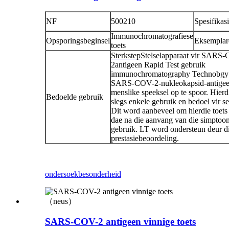
NF
500210
Spesifikas
Immunochromatografiese
Opsporingsbeginsel
Eksemplar
toets
Sterkstep
Stelselapparaat vir SARS-
2antigeen Rapid Test gebruik
immunochromatography Technobgy
SARS-COV-2-nukleokapsid-antigee
menslike speeksel op te spoor. Hierdi
Bedoelde gebruik
slegs enkele gebruik en bedoel vir se
Dit word aanbeveel om hierdie toets
dae na die aanvang van die simptoo
gebruik. LT word ondersteun deur di
prestasiebeoordeling.
ondersoek
besonderheid
SARS-COV-2 antigeen vinnige toets