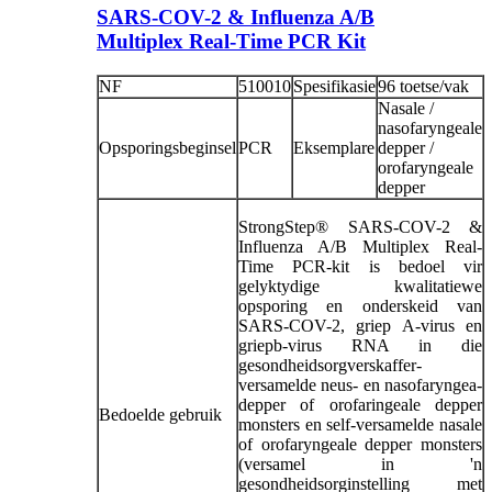
SARS-COV-2 & Influenza A/B
Multiplex Real-Time PCR Kit
NF
510010
Spesifikasie
96 toetse/vak
Nasale /
nasofaryngeale
Opsporingsbeginsel
PCR
Eksemplare
depper /
orofaryngeale
depper
StrongStep® SARS-COV-2 &
Influenza A/B Multiplex Real-
Time PCR-kit is bedoel vir
gelyktydige kwalitatiewe
opsporing en onderskeid van
SARS-COV-2, griep A-virus en
griepb-virus RNA in die
gesondheidsorgverskaffer-
versamelde neus- en nasofaryngea-
depper of orofaringeale depper
Bedoelde gebruik
monsters en self-versamelde nasale
of orofaryngeale depper monsters
(versamel in 'n
gesondheidsorginstelling met